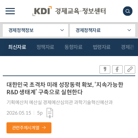
경제정책정보
경제정책자료
최신자료
정책자료
동향자료
법령자료
경제관
대한민국 초격차 미래 성장동력 확보, ‘지속가능한
R&D 생태계’ 구축으로 실현한다
기획예산처 예산실 경제예산심의관 과학기술혁신예산과
2026.05.15
5p
관련주제시계열