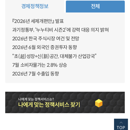
경제정책정보
전체
『2026년 세제개편안』 발표
과기정통부, ‘누누티비 시즌2’에 강력 대응 의지 밝혀
2026년 한국 주식시장 여건 및 전망
2026년 6월 외국인 증권투자 동향
“초(超)성장+신(新)공간, 대체불가 산업강국”
7월 소비자물가는 2.8% 상승
2026년 7월 수출입 동향
TOP