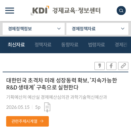
경제정책정보
경제정책자료
최신자료
정책자료
동향자료
법령자료
경제관
대한민국 초격차 미래 성장동력 확보, ‘지속가능한
R&D 생태계’ 구축으로 실현한다
기획예산처 예산실 경제예산심의관 과학기술혁신예산과
2026.05.15
5p
관련주제시계열