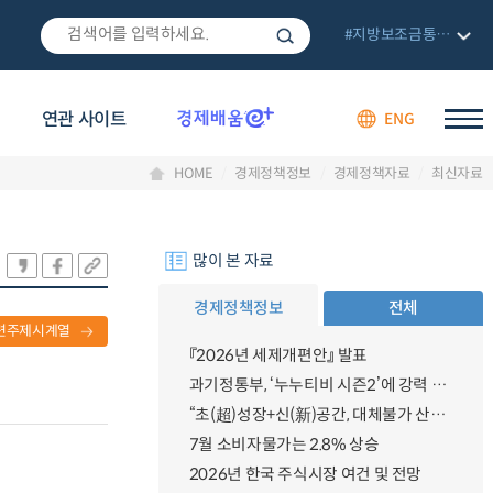
#지방보조금통합관리망
연관 사이트
ENG
HOME
경제정책정보
경제정책자료
최신자료
많이 본 자료
경제정책정보
전체
련주제시계열
『2026년 세제개편안』 발표
과기정통부, ‘누누티비 시즌2’에 강력 대응 의지 밝혀
“초(超)성장+신(新)공간, 대체불가 산업강국”
7월 소비자물가는 2.8% 상승
2026년 한국 주식시장 여건 및 전망