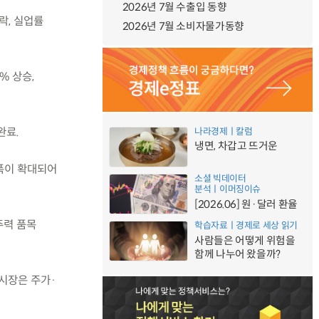
2026년 7월 수출입 동향
하락, 실업률
2026년 7월 소비자물가동향
% 상승,
완료.
나라경제ㅣ칼럼
냉면, 차갑고 뜨거운
승폭이 확대되어
소셜 빅데이터
분석ㅣ이머징이슈
[2026.06] 원·달러 환율
주력 품목
학습자료ㅣ경제로 세상 읽기
사람들은 어떻게 위험을
함께 나누어 왔을까?
융시장은 주가·