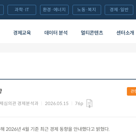
과학·IT
환경·에너지
노동·복지
경제·일반
경제교육
데이터 분석
멀티콘텐츠
센터소개
향
관
제심의관 경제분석과
2026.05.15
76p
통해 2026년 4월 기준 최근 경제 동향을 안내했다고 밝혔다.