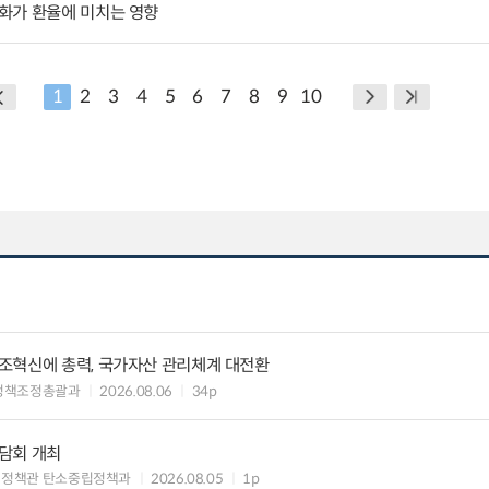
화가 환율에 미치는 영향
1
2
3
4
5
6
7
8
9
10
조혁신에 총력, 국가자산 관리체계 대전환
정책조정총괄과
2026.08.06
34p
담회 개최
획정책관 탄소중립정책과
2026.08.05
1p