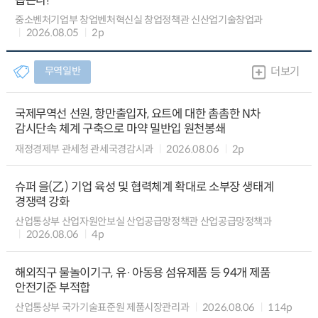
돕는다!
중소벤처기업부 창업벤처혁신실 창업정책관 신산업기술창업과
2026.08.05
2p
무역일반
더보기
국제무역선 선원, 항만출입자, 요트에 대한 촘촘한 N차
감시단속 체계 구축으로 마약 밀반입 원천봉쇄
재정경제부 관세청 관세국경감시과
2026.08.06
2p
슈퍼 을(乙) 기업 육성 및 협력체계 확대로 소부장 생태계
경쟁력 강화
산업통상부 산업자원안보실 산업공급망정책관 산업공급망정책과
2026.08.06
4p
해외직구 물놀이기구, 유·아동용 섬유제품 등 94개 제품
안전기준 부적합
산업통상부 국가기술표준원 제품시장관리과
2026.08.06
114p