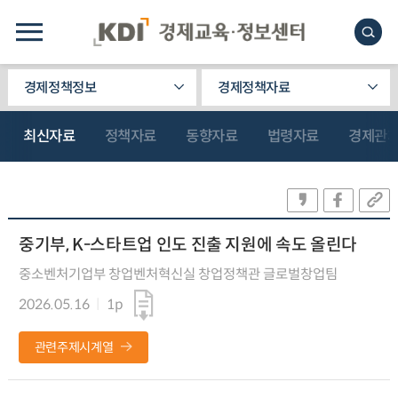
경제정책정보
경제정책자료
최신자료
정책자료
동향자료
법령자료
경제관
중기부, K-스타트업 인도 진출 지원에 속도 올린다
중소벤처기업부 창업벤처혁신실 창업정책관 글로벌창업팀
2026.05.16
1p
관련주제시계열