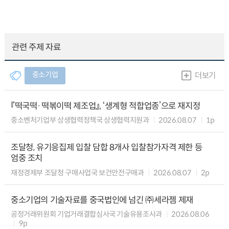
관련 주제 자료
중소기업
더보기
『떡국떡·떡볶이떡 제조업』, ‘생계형 적합업종’으로 재지정
중소벤처기업부 상생협력정책국 상생협력지원과
2026.08.07
1p
조달청, 유기응집제 입찰 담합 8개사 입찰참가자격 제한 등
엄중 조치
재정경제부 조달청 구매사업국 보건안전구매과
2026.08.07
2p
중소기업의 기술자료를 중국법인에 넘긴 ㈜세라젬 제재
공정거래위원회 기업거래결합심사국 기술유용조사과
2026.08.06
9p