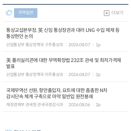
무역일반
더보기
통상교섭본부장, 英 신임 통상장관과 대러 LNG 수입 제재 등
통상현안 논의
산업통상부 통상정책국 구주통상과
2026.08.07
1p
美 폴리실리콘에 대한 무역확장법 232조 관세 및 최저가격제
발표
산업통상부 통상정책국 미주통상과
2026.08.07
2p
국제무역선 선원, 항만출입자, 요트에 대한 촘촘한 N차
감시단속 체계 구축으로 마약 밀반입 원천봉쇄
재정경제부 관세청 관세국경감시과
2026.08.06
2p