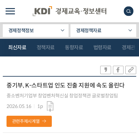
경제정책정보
경제정책자료
최신자료
정책자료
동향자료
법령자료
경제관
중기부, K-스타트업 인도 진출 지원에 속도 올린다
중소벤처기업부 창업벤처혁신실 창업정책관 글로벌창업팀
2026.05.16
1p
관련주제시계열