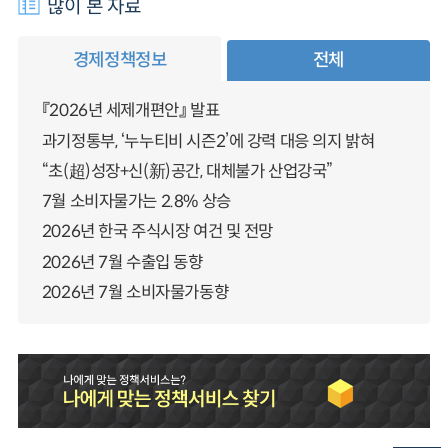
많이 본 자료
경제정책정보
전체
『2026년 세제개편안』 발표
과기정통부, ‘누누티비 시즌2’에 강력 대응 의지 밝혀
“초(超)성장+신(新)공간, 대체불가 산업강국”
7월 소비자물가는 2.8% 상승
2026년 한국 주식시장 여건 및 전망
2026년 7월 수출입 동향
2026년 7월 소비자물가동향