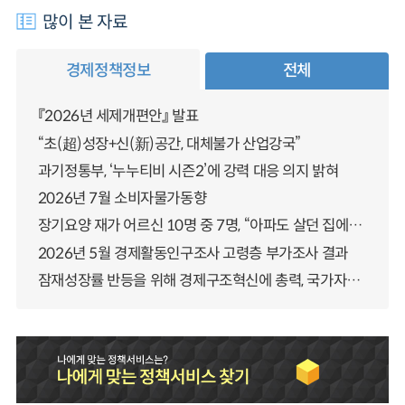
많이 본 자료
경제정책정보
전체
『2026년 세제개편안』 발표
“초(超)성장+신(新)공간, 대체불가 산업강국”
과기정통부, ‘누누티비 시즌2’에 강력 대응 의지 밝혀
2026년 7월 소비자물가동향
장기요양 재가 어르신 10명 중 7명, “아파도 살던 집에서 살겠다” 「2025년 장기요양실태조사」 결과 발표
2026년 5월 경제활동인구조사 고령층 부가조사 결과
잠재성장률 반등을 위해 경제구조혁신에 총력, 국가자산 관리체계 대전환