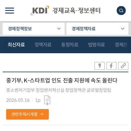
경제정책정보
경제정책자료
최신자료
정책자료
동향자료
법령자료
경제관
중기부, K-스타트업 인도 진출 지원에 속도 올린다
중소벤처기업부 창업벤처혁신실 창업정책관 글로벌창업팀
2026.05.16
1p
관련주제시계열