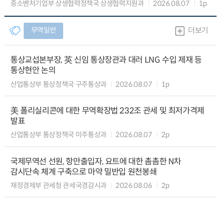
중소벤처기업부 상생협력정책국 상생협력지원과
2026.08.07
1p
무역일반
더보기
통상교섭본부장, 英 신임 통상장관과 대러 LNG 수입 제재 등
통상현안 논의
산업통상부 통상정책국 구주통상과
2026.08.07
1p
美 폴리실리콘에 대한 무역확장법 232조 관세 및 최저가격제
발표
산업통상부 통상정책국 미주통상과
2026.08.07
2p
국제무역선 선원, 항만출입자, 요트에 대한 촘촘한 N차
감시단속 체계 구축으로 마약 밀반입 원천봉쇄
재정경제부 관세청 관세국경감시과
2026.08.06
2p