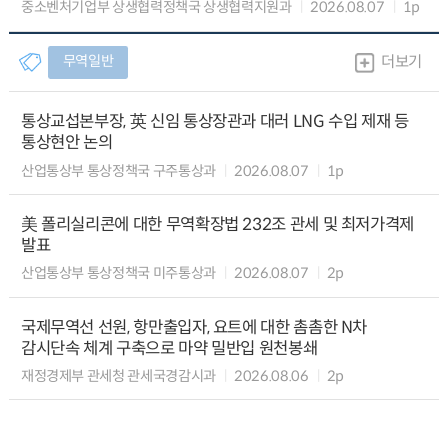
중소벤처기업부 상생협력정책국 상생협력지원과
2026.08.07
1p
무역일반
더보기
통상교섭본부장, 英 신임 통상장관과 대러 LNG 수입 제재 등
통상현안 논의
산업통상부 통상정책국 구주통상과
2026.08.07
1p
美 폴리실리콘에 대한 무역확장법 232조 관세 및 최저가격제
발표
산업통상부 통상정책국 미주통상과
2026.08.07
2p
국제무역선 선원, 항만출입자, 요트에 대한 촘촘한 N차
감시단속 체계 구축으로 마약 밀반입 원천봉쇄
재정경제부 관세청 관세국경감시과
2026.08.06
2p