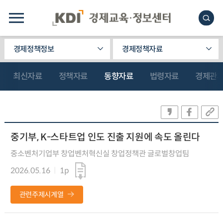
경제정책정보
경제정책자료
최신자료
정책자료
동향자료
법령자료
경제관
중기부, K-스타트업 인도 진출 지원에 속도 올린다
중소벤처기업부 창업벤처혁신실 창업정책관 글로벌창업팀
2026.05.16
1p
관련주제시계열