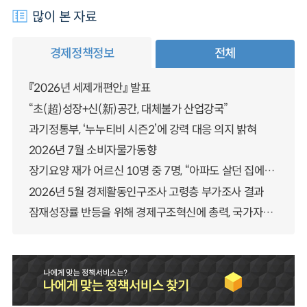
많이 본 자료
경제정책정보
전체
『2026년 세제개편안』 발표
“초(超)성장+신(新)공간, 대체불가 산업강국”
과기정통부, ‘누누티비 시즌2’에 강력 대응 의지 밝혀
2026년 7월 소비자물가동향
장기요양 재가 어르신 10명 중 7명, “아파도 살던 집에서 살겠다” 「2025년 장기요양실태조사」 결과 발표
2026년 5월 경제활동인구조사 고령층 부가조사 결과
잠재성장률 반등을 위해 경제구조혁신에 총력, 국가자산 관리체계 대전환