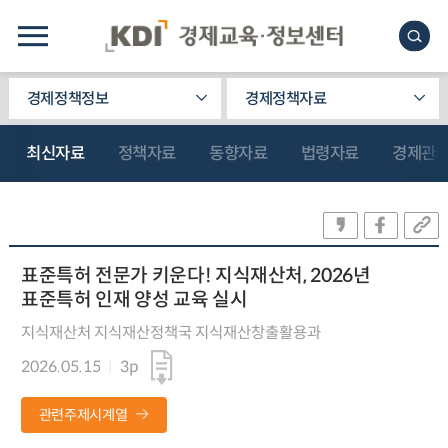
경제정책정보
경제정책자료
최신자료
정책자료
동향자료
법령자료
경제관
표준특허 전문가 키운다! 지식재산처, 2026년
표준특허 인재 양성 교육 실시
지식재산처 지식재산정책국 지식재산창출활용과
2026.05.15
3p
관련주제시계열