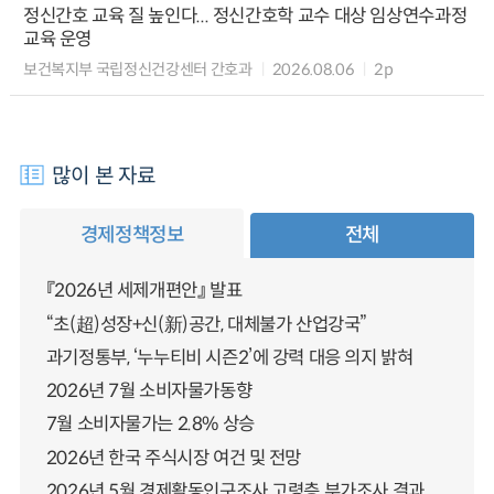
정신간호 교육 질 높인다... 정신간호학 교수 대상 임상연수과정
교육 운영
보건복지부 국립정신건강센터 간호과
2026.08.06
2p
많이 본 자료
경제정책정보
전체
『2026년 세제개편안』 발표
“초(超)성장+신(新)공간, 대체불가 산업강국”
과기정통부, ‘누누티비 시즌2’에 강력 대응 의지 밝혀
2026년 7월 소비자물가동향
7월 소비자물가는 2.8% 상승
2026년 한국 주식시장 여건 및 전망
2026년 5월 경제활동인구조사 고령층 부가조사 결과