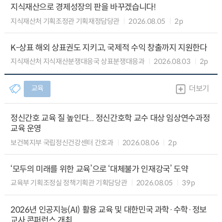
지식재산으로 경제성장의 판을 바꾸겠습니다!
지식재산처 기획조정관 기획재정담당관
2026.08.05
2p
K-상표 해외 상표권도 지키고, 국제적 수익 창출까지 지원한다
지식재산처 지식재산분쟁대응국 상표분쟁대응과
2026.08.03
2p
교육
더보기
정신간호 교육 질 높인다... 정신간호학 교수 대상 임상연수과정
교육 운영
보건복지부 국립정신건강센터 간호과
2026.08.06
2p
‘모두의 미래를 위한 교육’으로 ‘대체불가 인재강국’ 도약
교육부 기획조정실 정책기획관 기획담당관
2026.08.05
39p
2026년 인공지능(AI) 활용 교육 및 대한민국 과학·수학·정보
교사 콘퍼런스 개최