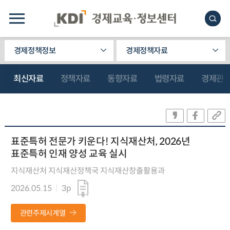
경제정책정보
경제정책자료
최신자료
정책자료
동향자료
법령자료
경제관
표준특허 전문가 키운다! 지식재산처, 2026년
표준특허 인재 양성 교육 실시
지식재산처 지식재산정책국 지식재산창출활용과
2026.05.15
3p
관련주제시계열