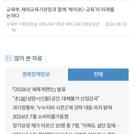
교육부, 재외교육기관장과 함께 ‘케이(K)-교육’의 미래를
논하다
교육부 기획조정실 국제교육기획관 재외교육지원담당관
2026.08.10
4p
많이 본 자료
경제정책정보
전체
『2026년 세제개편안』 발표
“초(超)성장+신(新)공간, 대체불가 산업강국”
과기정통부, ‘누누티비 시즌2’에 강력 대응 의지 밝혀
2026년 7월 소비자물가동향
장기요양 재가 어르신 10명 중 7명, “아파도 살던 집에서 살겠다” 「2025년 장기요양실태조사」 결과 발표