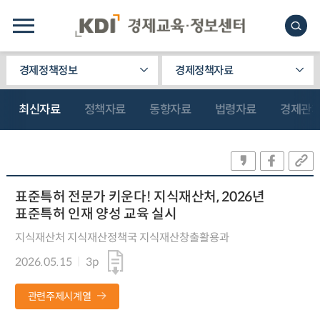
경제정책정보
경제정책자료
최신자료
정책자료
동향자료
법령자료
경제관
표준특허 전문가 키운다! 지식재산처, 2026년
표준특허 인재 양성 교육 실시
지식재산처 지식재산정책국 지식재산창출활용과
2026.05.15
3p
관련주제시계열