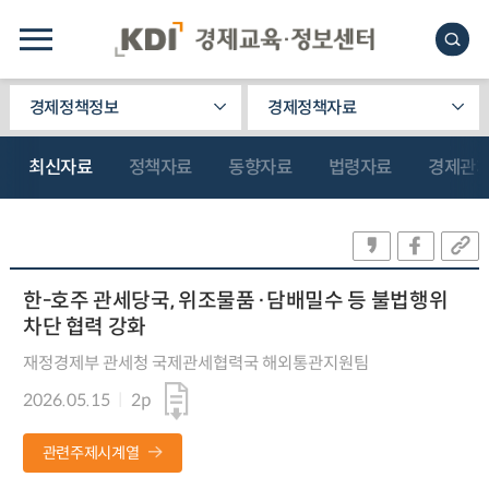
경제정책정보
경제정책자료
최신자료
정책자료
동향자료
법령자료
경제관
한-호주 관세당국, 위조물품·담배밀수 등 불법행위
차단 협력 강화
재정경제부 관세청 국제관세협력국 해외통관지원팀
2026.05.15
2p
관련주제시계열