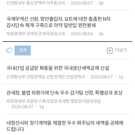
산업통상부 통상정책국 미주통상과
2026.08.07
2p
국제무역선 선원, 항만출입자, 요트에 대한 촘촘한 N차
감시단속 체계 구축으로 마약 밀반입 원천봉쇄
재정경제부 관세청 관세국경감시과
2026.08.06
2p
조세
더보기
국내산업 공급망 확충을 위한 국내생산세액공제 신설
산업통상부 산업정책실 산업정책관 산업정책과
2026.08.07
1p
관세청, 불법 외환거래 단속 우수 검거팀 선정, 특별성과 포상
재정경제부 조달청 기획조정관 관세청 행정관리담당관실
2026.08.07
1p
내항선사와 장기계약을 체결한 우수 화주님의 세액을 공제해
드립니다.