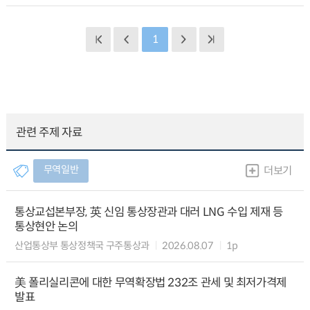
1
관련 주제 자료
무역일반
더보기
통상교섭본부장, 英 신임 통상장관과 대러 LNG 수입 제재 등
통상현안 논의
산업통상부 통상정책국 구주통상과
2026.08.07
1p
美 폴리실리콘에 대한 무역확장법 232조 관세 및 최저가격제
발표