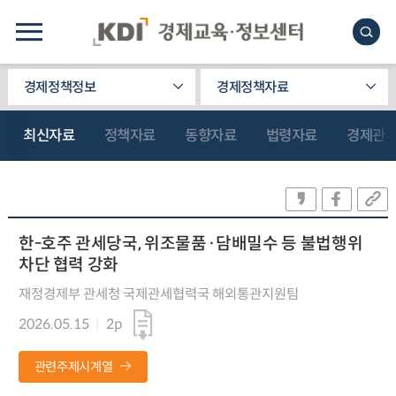
경제정책정보
경제정책자료
최신자료
정책자료
동향자료
법령자료
경제관
한-호주 관세당국, 위조물품·담배밀수 등 불법행위
차단 협력 강화
재정경제부 관세청 국제관세협력국 해외통관지원팀
2026.05.15
2p
관련주제시계열