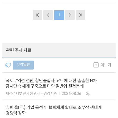
1
관련 주제 자료
무역일반
더보기
국제무역선 선원, 항만출입자, 요트에 대한 촘촘한 N차
감시단속 체계 구축으로 마약 밀반입 원천봉쇄
재정경제부 관세청 관세국경감시과
2026.08.06
2p
슈퍼 을(乙) 기업 육성 및 협력체계 확대로 소부장 생태계
경쟁력 강화