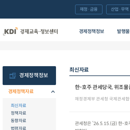
재정·금융
산업·무역
경제정책정보
발행물
최신자료
경제정책정보
한-호주 관세당국, 위조물
경제정책자료
재정경제부 관세청 국제관세협
최신자료
정책자료
동향자료
관세청은 ’26.5.15.(금)
법령자료