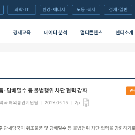
과학·IT
환경·에너지
노동·복지
경제·일반
경제교육
데이터 분석
멀티콘텐츠
센터소개
품·담배밀수 등 불법행위 차단 협력 강화
관
력국 해외통관지원팀
2026.05.15
2p
 한-호주 관세당국이 위조물품 및 담배밀수 등 불법행위 차단 협력을 강화하기