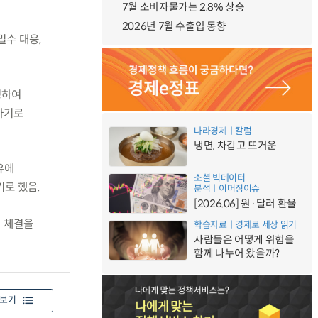
7월 소비자물가는 2.8% 상승
2026년 7월 수출입 동향
밀수 대응,
성하여
하기로
나라경제ㅣ칼럼
냉면, 차갑고 뜨거운
유에
소셜 빅데이터
로 했음.
분석ㅣ이머징이슈
[2026.06] 원·달러 환율
U 체결을
학습자료ㅣ경제로 세상 읽기
사람들은 어떻게 위험을
함께 나누어 왔을까?
보기