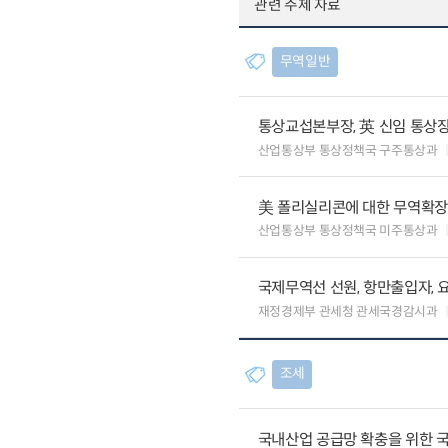
관련 주제 자료
무역일반
통상교섭본부장, 英 신임 통상장
산업통상부 통상정책국 구주통상과
美 폴리실리콘에 대한 무역확장법
산업통상부 통상정책국 미주통상과
국제무역선 선원, 항만출입자, 
재정경제부 관세청 관세국경감시과
조세
국내산업 공급망 확충을 위한 