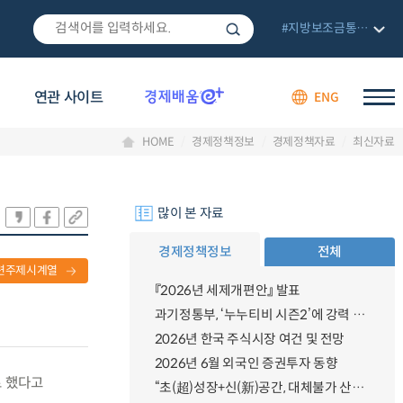
#지방보조금통합관리망
연관 사이트
ENG
HOME
경제정책정보
경제정책자료
최신자료
많이 본 자료
경제정책정보
전체
련주제시계열
『2026년 세제개편안』 발표
과기정통부, ‘누누티비 시즌2’에 강력 대응 의지 밝혀
2026년 한국 주식시장 여건 및 전망
2026년 6월 외국인 증권투자 동향
로 했다고
“초(超)성장+신(新)공간, 대체불가 산업강국”