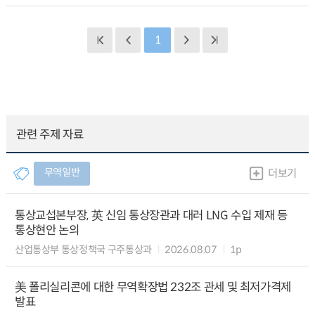
1
관련 주제 자료
무역일반
더보기
통상교섭본부장, 英 신임 통상장관과 대러 LNG 수입 제재 등
통상현안 논의
산업통상부 통상정책국 구주통상과
2026.08.07
1p
美 폴리실리콘에 대한 무역확장법 232조 관세 및 최저가격제
발표