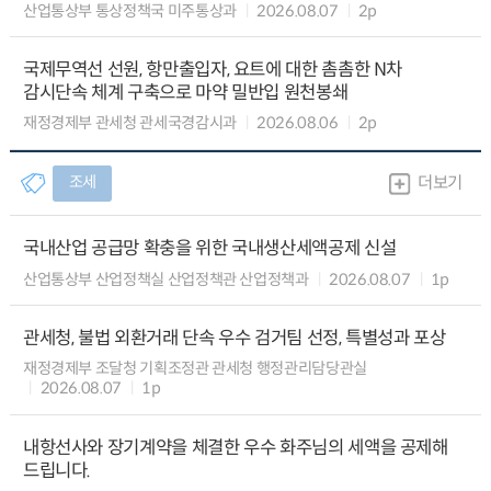
산업통상부 통상정책국 미주통상과
2026.08.07
2p
국제무역선 선원, 항만출입자, 요트에 대한 촘촘한 N차
감시단속 체계 구축으로 마약 밀반입 원천봉쇄
재정경제부 관세청 관세국경감시과
2026.08.06
2p
조세
더보기
국내산업 공급망 확충을 위한 국내생산세액공제 신설
산업통상부 산업정책실 산업정책관 산업정책과
2026.08.07
1p
관세청, 불법 외환거래 단속 우수 검거팀 선정, 특별성과 포상
재정경제부 조달청 기획조정관 관세청 행정관리담당관실
2026.08.07
1p
내항선사와 장기계약을 체결한 우수 화주님의 세액을 공제해
드립니다.