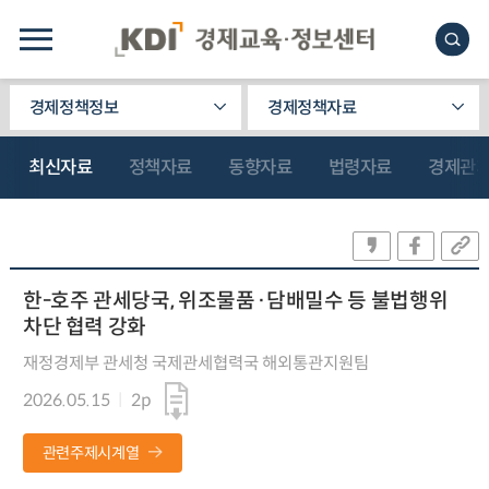
경제정책정보
경제정책자료
최신자료
정책자료
동향자료
법령자료
경제관
한-호주 관세당국, 위조물품·담배밀수 등 불법행위
차단 협력 강화
재정경제부 관세청 국제관세협력국 해외통관지원팀
2026.05.15
2p
관련주제시계열