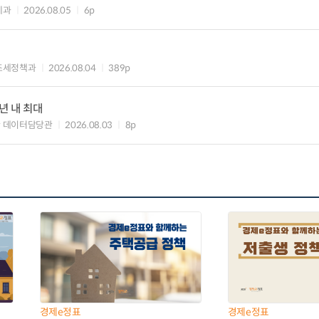
세과
2026.08.05
6p
조세정책과
2026.08.04
389p
년 내 최대
 데이터담당관
2026.08.03
8p
경제e정표
경제e정표