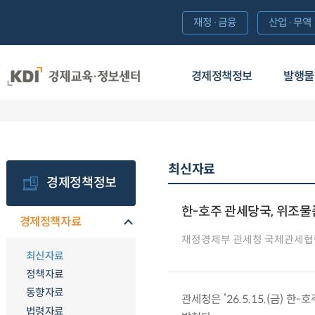
재정·금융
산업·무역
경제정책정보
발행물
최신자료
경제정책정보
한-호주 관세당국, 위조물
경제정책자료
재정경제부 관세청 국제관세협
최신자료
정책자료
동향자료
관세청은 ’26.5.15.(금)
법령자료