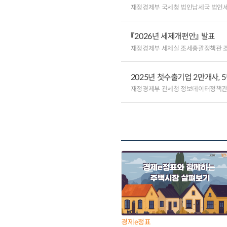
재정경제부 국세청 법인납세국 법인
『2026년 세제개편안』 발표
재정경제부 세제실 조세총괄정책관 
2025년 첫수출기업 2만개사, 5
재정경제부 관세청 정보데이터정책관
경제e정표