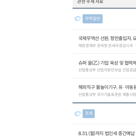
관련 주제 자료
무역일반
국제무역선 선원, 항만출입자, 
재정경제부 관세청 관세국경감시과
슈퍼 을(乙) 기업 육성 및 협
산업통상부 산업자원안보실 산업공
해외직구 물놀이기구, 유·아동용
산업통상부 국가기술표준원 제품시
조세
8.31.(월)까지 법인세 중간예