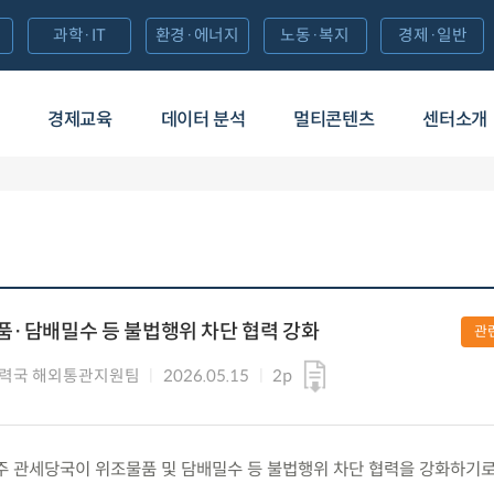
과학·IT
환경·에너지
노동·복지
경제·일반
경제교육
데이터 분석
멀티콘텐츠
센터소개
품·담배밀수 등 불법행위 차단 협력 강화
관
력국 해외통관지원팀
2026.05.15
2p
 한-호주 관세당국이 위조물품 및 담배밀수 등 불법행위 차단 협력을 강화하기