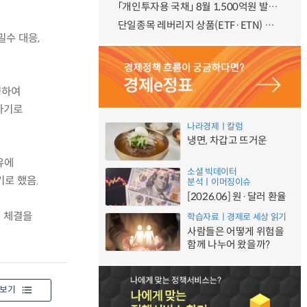
「개인투자용 국채」 8월 1,500억원 발행 예정
단일종목 레버리지 상품(ETF·ETN) 기본예탁금 강화 조기시행 방안 안내
밀수 대응,
성하여
하기로
나라경제ㅣ칼럼
냉면, 차갑고 뜨거운
유에
소셜 빅데이터
로 했음.
분석ㅣ이머징이슈
[2026.06] 원·달러 환율
U 체결을
학습자료ㅣ경제로 세상 읽기
사람들은 어떻게 위험을
함께 나누어 왔을까?
보기