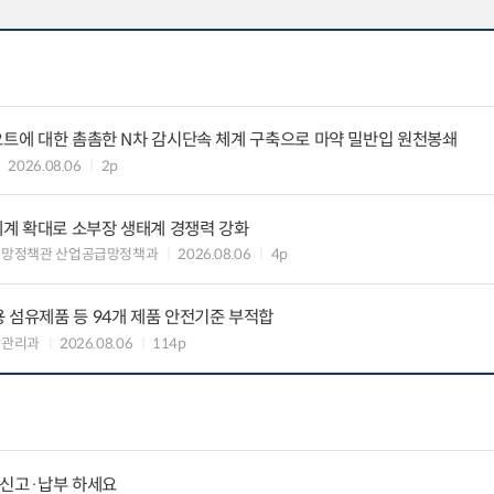
요트에 대한 촘촘한 N차 감시단속 체계 구축으로 마약 밀반입 원천봉쇄
2026.08.06
2p
력체계 확대로 소부장 생태계 경쟁력 강화
급망정책관 산업공급망정책과
2026.08.06
4p
 섬유제품 등 94개 제품 안전기준 부적합
장관리과
2026.08.06
114p
납 신고·납부 하세요