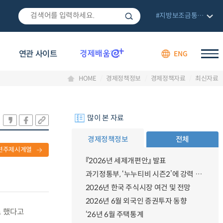
#지방보조금통합관리망
연관 사이트
ENG
HOME
경제정책정보
경제정책자료
최신자료
많이 본 자료
경제정책정보
전체
련주제시계열
『2026년 세제개편안』 발표
과기정통부, ‘누누티비 시즌2’에 강력 대응 의지 밝혀
2026년 한국 주식시장 여건 및 전망
2026년 6월 외국인 증권투자 동향
로 했다고
‘26년 6월 주택통계