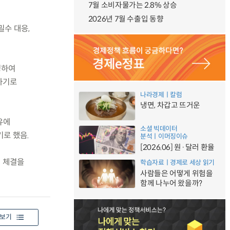
7월 소비자물가는 2.8% 상승
2026년 7월 수출입 동향
밀수 대응,
성하여
하기로
나라경제ㅣ칼럼
냉면, 차갑고 뜨거운
유에
소셜 빅데이터
로 했음.
분석ㅣ이머징이슈
[2026.06] 원·달러 환율
U 체결을
학습자료ㅣ경제로 세상 읽기
사람들은 어떻게 위험을
함께 나누어 왔을까?
보기