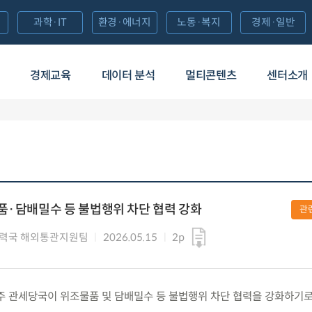
과학·IT
환경·에너지
노동·복지
경제·일반
경제교육
데이터 분석
멀티콘텐츠
센터소개
품·담배밀수 등 불법행위 차단 협력 강화
관
력국 해외통관지원팀
2026.05.15
2p
 한-호주 관세당국이 위조물품 및 담배밀수 등 불법행위 차단 협력을 강화하기