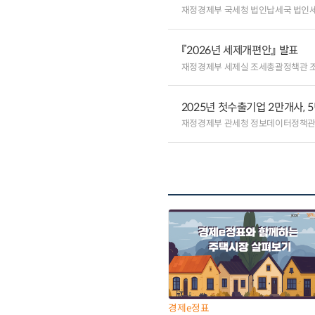
재정경제부 국세청 법인납세국 법인
『2026년 세제개편안』 발표
재정경제부 세제실 조세총괄정책관 
2025년 첫수출기업 2만개사, 5
재정경제부 관세청 정보데이터정책관
경제e정표