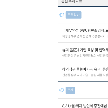
관련 주제 자료
무역일반
국제무역선 선원, 항만출입자, 
재정경제부 관세청 관세국경감시과
슈퍼 을(乙) 기업 육성 및 협
산업통상부 산업자원안보실 산업공
해외직구 물놀이기구, 유·아동용
산업통상부 국가기술표준원 제품시
조세
8.31.(월)까지 법인세 중간예