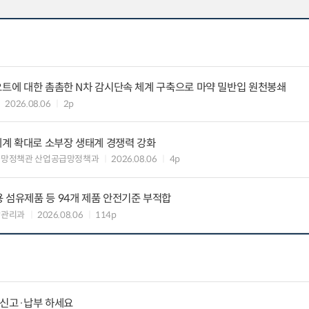
요트에 대한 촘촘한 N차 감시단속 체계 구축으로 마약 밀반입 원천봉쇄
2026.08.06
2p
력체계 확대로 소부장 생태계 경쟁력 강화
급망정책관 산업공급망정책과
2026.08.06
4p
 섬유제품 등 94개 제품 안전기준 부적합
장관리과
2026.08.06
114p
납 신고·납부 하세요