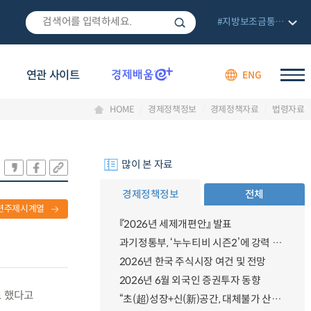
#지방보조금통합관리망
연관 사이트
ENG
HOME
경제정책정보
경제정책자료
법령자료
많이 본 자료
경제정책정보
전체
련주제시계열
『2026년 세제개편안』 발표
과기정통부, ‘누누티비 시즌2’에 강력 대응 의지 밝혀
2026년 한국 주식시장 여건 및 전망
2026년 6월 외국인 증권투자 동향
로 했다고
“초(超)성장+신(新)공간, 대체불가 산업강국”