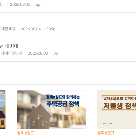
세과
2026.08.05
6p
조세정책과
2026.08.04
389p
년 내 최대
 데이터담당관
2026.08.03
8p
경제e정표
경제e정표