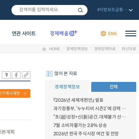
#지방보조금통합관리망
연관 사이트
ENG
HOME
경제정책정보
경제정책자료
최신자료
많이 본 자료
경제정책정보
전체
련주제시계열
『2026년 세제개편안』 발표
과기정통부, ‘누누티비 시즌2’에 강력 대응 의지 밝혀
“초(超)성장+신(新)공간, 대체불가 산업강국”
7월 소비자물가는 2.8% 상승
 기본계획
2026년 한국 주식시장 여건 및 전망