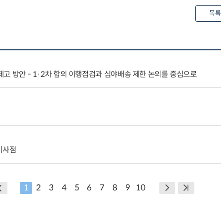
목록
 제고 방안 - 1·2차 합의 이행점검과 심야배송 제한 논의를 중심으로
시사점
1
2
3
4
5
6
7
8
9
10