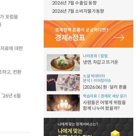
2026년 7월 수출입 동향
2026년 7월 소비자물가동향
문가 포럼을
개
토자료에 대한
나라경제ㅣ칼럼
냉면, 차갑고 뜨거운
조하고, 전환
소셜 빅데이터
분석ㅣ이머징이슈
[2026.06] 원·달러 환율
26년 6월
학습자료ㅣ경제로 세상 읽기
사람들은 어떻게 위험을
함께 나누어 왔을까?