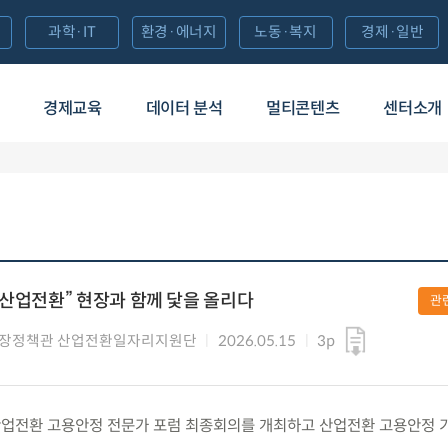
과학·IT
환경·에너지
노동·복지
경제·일반
경제교육
데이터 분석
멀티콘텐츠
센터소개
 산업전환” 현장과 함께 닻을 올리다
관
시장정책관 산업전환일자리지원단
2026.05.15
3p
금) 산업전환 고용안정 전문가 포럼 최종회의를 개최하고 산업전환 고용안정