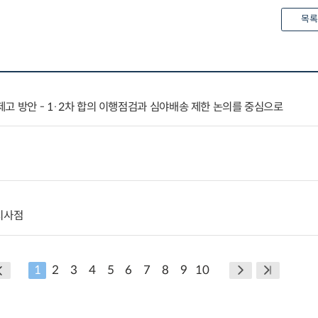
목록
 제고 방안 - 1·2차 합의 이행점검과 심야배송 제한 논의를 중심으로
시사점
1
2
3
4
5
6
7
8
9
10