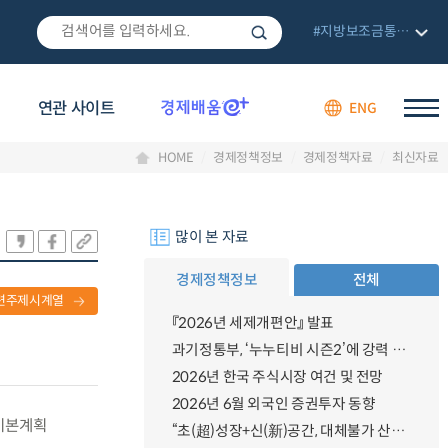
#지방보조금통합관리망
연관 사이트
ENG
HOME
경제정책정보
경제정책자료
최신자료
많이 본 자료
경제정책정보
전체
련주제시계열
『2026년 세제개편안』 발표
과기정통부, ‘누누티비 시즌2’에 강력 대응 의지 밝혀
2026년 한국 주식시장 여건 및 전망
2026년 6월 외국인 증권투자 동향
 기본계획
“초(超)성장+신(新)공간, 대체불가 산업강국”