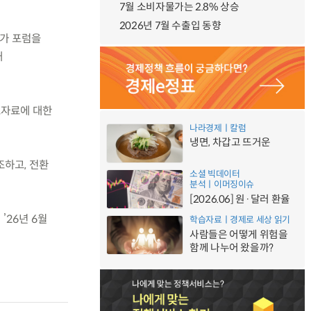
7월 소비자물가는 2.8% 상승
2026년 7월 수출입 동향
문가 포럼을
개
토자료에 대한
나라경제ㅣ칼럼
냉면, 차갑고 뜨거운
조하고, 전환
소셜 빅데이터
분석ㅣ이머징이슈
[2026.06] 원·달러 환율
26년 6월
학습자료ㅣ경제로 세상 읽기
사람들은 어떻게 위험을
함께 나누어 왔을까?