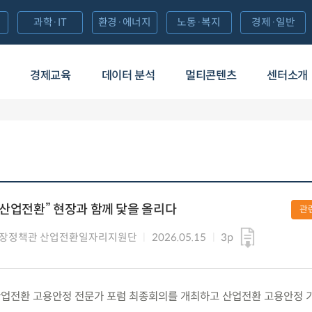
과학·IT
환경·에너지
노동·복지
경제·일반
경제교육
데이터 분석
멀티콘텐츠
센터소개
 산업전환” 현장과 함께 닻을 올리다
관
시장정책관 산업전환일자리지원단
2026.05.15
3p
금) 산업전환 고용안정 전문가 포럼 최종회의를 개최하고 산업전환 고용안정