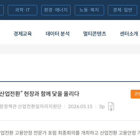
과학·IT
환경·에너지
노동·복지
경제·일반
경제교육
데이터 분석
멀티콘텐츠
센터소개
 산업전환” 현장과 함께 닻을 올리다
관
시장정책관 산업전환일자리지원단
2026.05.15
3p
금) 산업전환 고용안정 전문가 포럼 최종회의를 개최하고 산업전환 고용안정