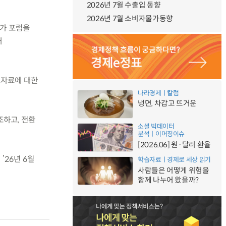
2026년 7월 수출입 동향
2026년 7월 소비자물가동향
문가 포럼을
개
토자료에 대한
나라경제ㅣ칼럼
냉면, 차갑고 뜨거운
조하고, 전환
소셜 빅데이터
분석ㅣ이머징이슈
[2026.06] 원·달러 환율
26년 6월
학습자료ㅣ경제로 세상 읽기
사람들은 어떻게 위험을
함께 나누어 왔을까?