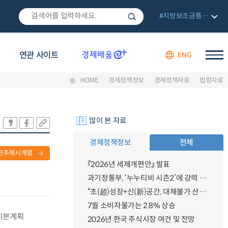
#지방보조금통합관리망
연관 사이트
ENG
HOME
경제정책정보
경제정책자료
법령자료
많이 본 자료
경제정책정보
전체
련주제시계열
『2026년 세제개편안』 발표
과기정통부, ‘누누티비 시즌2’에 강력 대응 의지 밝혀
“초(超)성장+신(新)공간, 대체불가 산업강국”
7월 소비자물가는 2.8% 상승
 기본계획
2026년 한국 주식시장 여건 및 전망