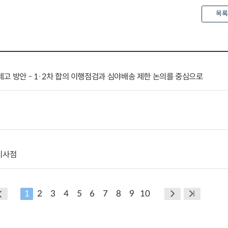
목록
 제고 방안 - 1·2차 합의 이행점검과 심야배송 제한 논의를 중심으로
시사점
1
2
3
4
5
6
7
8
9
10