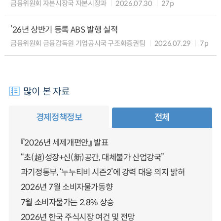
금융위원회 자본시장국 자본시장과
2026.07.30
27p
’26년 상반기 등록 ABS 발행 실적
금융위원회 금융감독원 기업공시국 구조화증권팀
2026.07.29
7p
많이 본 자료
경제정책정보
전체
『2026년 세제개편안』 발표
“초(超)성장+신(新)공간, 대체불가 산업강국”
과기정통부, ‘누누티비 시즌2’에 강력 대응 의지 밝혀
2026년 7월 소비자물가동향
7월 소비자물가는 2.8% 상승
2026년 한국 주식시장 여건 및 전망