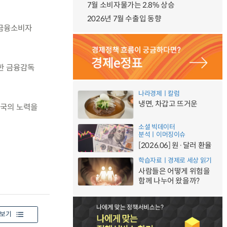
7월 소비자물가는 2.8% 상승
2026년 7월 수출입 동향
 금융소비자
한 금융감독
나라경제ㅣ칼럼
냉면, 차갑고 뜨거운
당국의 노력을
소셜 빅데이터
분석ㅣ이머징이슈
[2026.06] 원·달러 환율
학습자료ㅣ경제로 세상 읽기
사람들은 어떻게 위험을
함께 나누어 왔을까?
보기