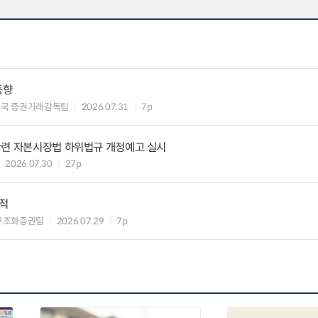
동향
독국 증권거래감독팀
2026.07.31
7p
관련 자본시장법 하위법규 개정예고 실시
2026.07.30
27p
실적
구조화증권팀
2026.07.29
7p