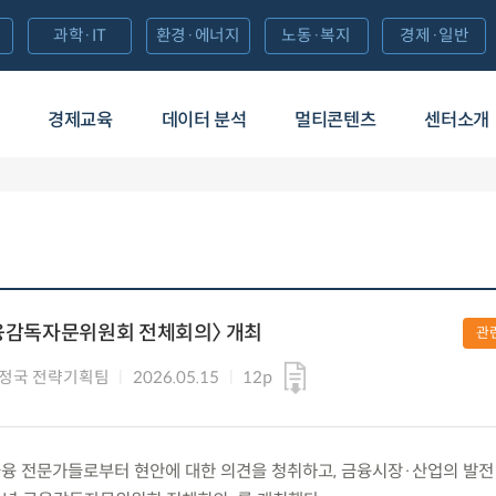
과학·IT
환경·에너지
노동·복지
경제·일반
경제교육
데이터 분석
멀티콘텐츠
센터소개
금융감독자문위원회 전체회의〉 개최
관
정국 전략기획팀
2026.05.15
12p
금) 금융 전문가들로부터 현안에 대한 의견을 청취하고, 금융시장·산업의 발전