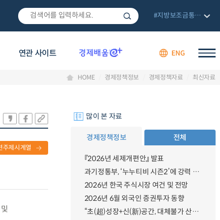
#지방보조금통합관리망
연관 사이트
ENG
HOME
경제정책정보
경제정책자료
최신자료
많이 본 자료
경제정책정보
전체
련주제시계열
『2026년 세제개편안』 발표
과기정통부, ‘누누티비 시즌2’에 강력 대응 의지 밝혀
2026년 한국 주식시장 여건 및 전망
2026년 6월 외국인 증권투자 동향
 및
“초(超)성장+신(新)공간, 대체불가 산업강국”