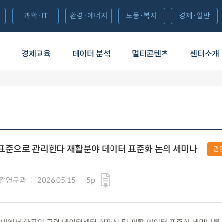
과학·IT
환경·에너지
노동·복지
경제·일반
경제교육
데이터 분석
멀티콘텐츠
센터소개
 표준으로 관리한다 재활분야 데이터 표준화 논의 세미나
관
재활연구과
2026.05.15
5p