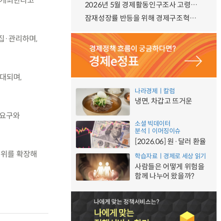
를 개최한다고
2026년 5월 경제활동인구조사 고령층 부가조사 결과
잠재성장률 반등을 위해 경제구조혁신에 총력, 국가자산 관리체계 대전환
집·관리하며,
대되며,
나라경제ㅣ칼럼
냉면, 차갑고 뜨거운
 요구와
소셜 빅데이터
분석ㅣ이머징이슈
[2026.06] 원·달러 환율
범위를 확장해
학습자료ㅣ경제로 세상 읽기
사람들은 어떻게 위험을
함께 나누어 왔을까?