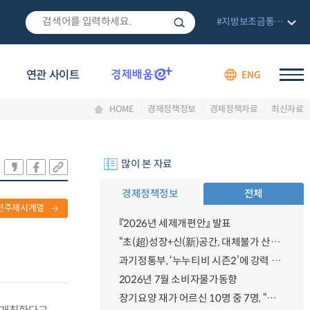
#지방보조금통합관리망
연관 사이트
ENG
HOME
경제정책정보
경제정책자료
최신자료
많이 본 자료
경제정책정보
전체
련주제시계열
『2026년 세제개편안』 발표
“초(超)성장+신(新)공간, 대체불가 산업강국”
과기정통부, ‘누누티비 시즌2’에 강력 대응 의지 밝혀
2026년 7월 소비자물가동향
장기요양 재가 어르신 10명 중 7명, “아파도 살던 집에서 살겠다” 「2025년 장기요양실태조사」 결과 발표