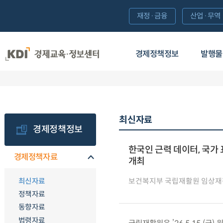
재정·금융
산업·무역
경제정책정보
발행물
최신자료
경제정책정보
한국인 근력 데이터, 국가
경제정책자료
개최
최신자료
보건복지부 국립재활원 임상
정책자료
동향자료
법령자료