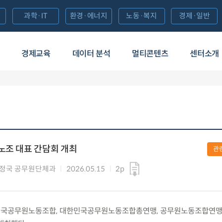
과학·IT
환경·에너지
노동·복지
경제·일반
경제교육
데이터 분석
멀티콘텐츠
센터소개
노조 대표 간담회 개최
관
정국 공무원단체과
2026.05.15
2p
(금) 전국공무원노동조합, 대한민국공무원노동조합총연맹, 공무원노동조합연맹