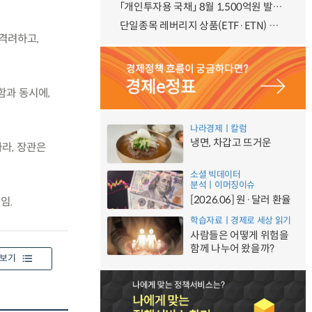
「개인투자용 국채」 8월 1,500억원 발행 예정
단일종목 레버리지 상품(ETF·ETN) 기본예탁금 강화 조기시행 방안 안내
 격려하고,
함과 동시에,
나라경제ㅣ칼럼
냉면, 차갑고 뜨거운
라, 장관은
소셜 빅데이터
분석ㅣ이머징이슈
[2026.06] 원·달러 환율
임.
학습자료ㅣ경제로 세상 읽기
사람들은 어떻게 위험을
함께 나누어 왔을까?
보기