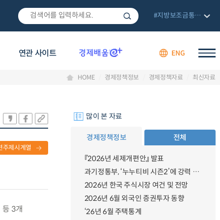
#지방보조금통합관리망
연관 사이트
ENG
HOME
경제정책정보
경제정책자료
최신자료
많이 본 자료
경제정책정보
전체
련주제시계열
『2026년 세제개편안』 발표
과기정통부, ‘누누티비 시즌2’에 강력 대응 의지 밝혀
2026년 한국 주식시장 여건 및 전망
2026년 6월 외국인 증권투자 동향
 등 3개
‘26년 6월 주택통계