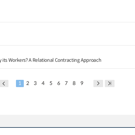
its Workers? A Relational Contracting Approach
1
2
3
4
5
6
7
8
9