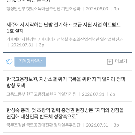
신청, 전국 확산 본격화
행정안전부 햇빛소득마을추진단 기반조성과
2026.08.03
3p
제주에서 시작하는 난방 전기화… 보급 지원 사업 히트펌프
1호 설치
기후에너지환경부 기후에너지정책실 수소열산업정책관 열산업혁신과
2026.07.31
3p
지역경제일반
더보기
한국고용정보원, 지방소멸 위기 극복을 위한 지역 일자리 정책
방향 모색
고용노동부 한국고용정보원 지역일자리팀
2026.07.31
6p
한성숙 총리, 첫 초광역 협력 충청권 현장방문 “지역의 강점을
연결해 대한민국 반도체 성장축으로”
국무조정실 국토공간대전환 정책실무추진단
2026.07.31
3p