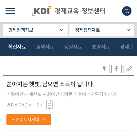
경제정책정보
경제정책자료
최신자료
정책자료
동향자료
법령자료
경제관
쏟아지는 햇빛, 담으면 소득이 됩니다.
기획예산처 예산실 사회예산심의관 기후에너지환경예산과
2026.05.15
2p
관련주제시계열