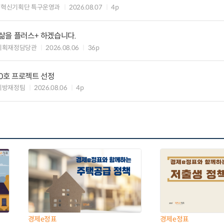
구혁신기획단 특구운영과
2026.08.07
4p
 삶을 플러스+ 하겠습니다.
기획재정담당관
2026.08.06
36p
10호 프로젝트 선정
지방재정팀
2026.08.06
4p
경제e정표
경제e정표