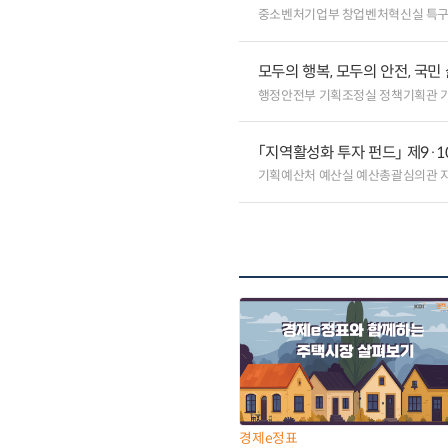
중소벤처기업부 창업벤처혁신실 특
모두의 행복, 모두의 안전, 국민
행정안전부 기획조정실 정책기획관 
「지역활성화 투자 펀드」 제9·
기획예산처 예산실 예산총괄심의관 
경제e정표