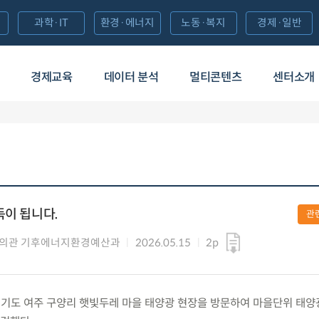
과학·IT
환경·에너지
노동·복지
경제·일반
경제교육
데이터 분석
멀티콘텐츠
센터소개
득이 됩니다.
관
심의관 기후에너지환경예산과
2026.05.15
2p
금) 경기도 여주 구양리 햇빛두레 마을 태양광 현장을 방문하여 마을단위 태양