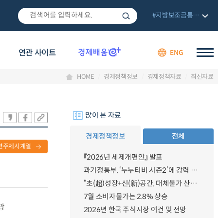
#지방보조금통합관리망
연관 사이트
ENG
HOME
경제정책정보
경제정책자료
최신자료
많이 본 자료
경제정책정보
전체
련주제시계열
『2026년 세제개편안』 발표
과기정통부, ‘누누티비 시즌2’에 강력 대응 의지 밝혀
“초(超)성장+신(新)공간, 대체불가 산업강국”
7월 소비자물가는 2.8% 상승
광
2026년 한국 주식시장 여건 및 전망