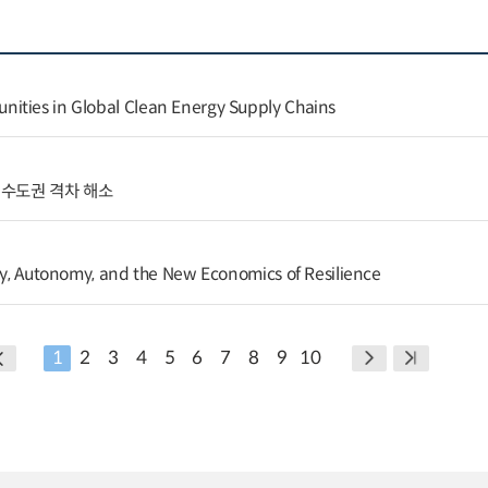
ities in Global Clean Energy Supply Chains
수도권 격차 해소
ity, Autonomy, and the New Economics of Resilience
1
2
3
4
5
6
7
8
9
10