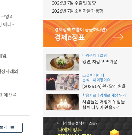
2026년 7월 수출입 동향
2026년 7월 소비자물가동향
여 구양리
심 에너지
례임.
나라경제ㅣ칼럼
냉면, 차갑고 뜨거운
 현장사례의
소셜 빅데이터
분석ㅣ이머징이슈
[2026.06] 원·달러 환율
관련 예산을
학습자료ㅣ경제로 세상 읽기
사람들은 어떻게 위험을
함께 나누어 왔을까?
보기