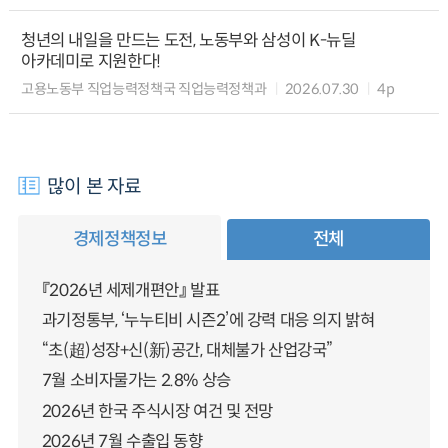
청년의 내일을 만드는 도전, 노동부와 삼성이 K-뉴딜
아카데미로 지원한다!
고용노동부 직업능력정책국 직업능력정책과
2026.07.30
4p
많이 본 자료
경제정책정보
전체
『2026년 세제개편안』 발표
과기정통부, ‘누누티비 시즌2’에 강력 대응 의지 밝혀
“초(超)성장+신(新)공간, 대체불가 산업강국”
7월 소비자물가는 2.8% 상승
2026년 한국 주식시장 여건 및 전망
2026년 7월 수출입 동향