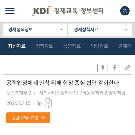
경제정책정보
경제정책자료
최신자료
정책자료
동향자료
법령자료
경제관
공적입양체계 안착 위해 현장 중심 협력 강화한다
보건복지부 인구·사회서비스정책실 인구아동정책관 입양정책팀
2026.05.15
3p
관련주제시계열