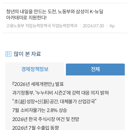
청년의 내일을 만드는 도전, 노동부와 삼성이 K-뉴딜
아카데미로 지원한다!
고용노동부 직업능력정책국 직업능력정책과
2026.07.30
4p
많이 본 자료
경제정책정보
전체
『2026년 세제개편안』 발표
과기정통부, ‘누누티비 시즌2’에 강력 대응 의지 밝혀
“초(超)성장+신(新)공간, 대체불가 산업강국”
7월 소비자물가는 2.8% 상승
2026년 한국 주식시장 여건 및 전망
2026년 7월 수출입 동향