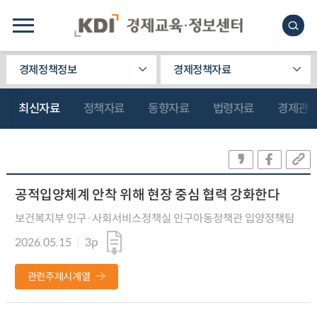
경제정책정보
경제정책자료
최신자료
정책자료
동향자료
법령자료
경제관
공적입양체계 안착 위해 현장 중심 협력 강화한다
보건복지부 인구·사회서비스정책실 인구아동정책관 입양정책팀
2026.05.15
3p
관련주제시계열