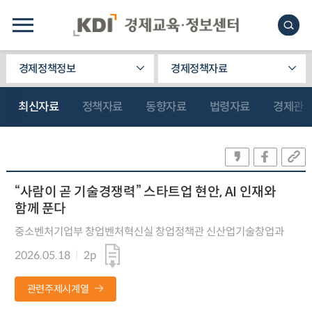
경제정책정보
경제정책자료
최신자료
정책자료
동향자료
법령자료
경제관
“사람이 곧 기술경쟁력” 스타트업 현안, AI 인재와
함께 푼다
중소벤처기업부 창업벤처혁신실 창업정책관 신산업기술창업과
2026.05.18
2p
관련주제시계열