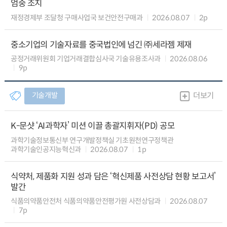
엄중 조치
재정경제부 조달청 구매사업국 보건안전구매과
2026.08.07
2p
중소기업의 기술자료를 중국법인에 넘긴 ㈜세라젬 제재
공정거래위원회 기업거래결합심사국 기술유용조사과
2026.08.06
9p
기술개발
더보기
K-문샷 ‘AI과학자’ 미션 이끌 총괄지휘자(PD) 공모
과학기술정보통신부 연구개발정책실 기초원천연구정책관
과학기술인공지능혁신과
2026.08.07
1p
식약처, 제품화 지원 성과 담은 ‘혁신제품 사전상담 현황 보고서’
발간
식품의약품안전처 식품의약품안전평가원 사전상담과
2026.08.07
7p