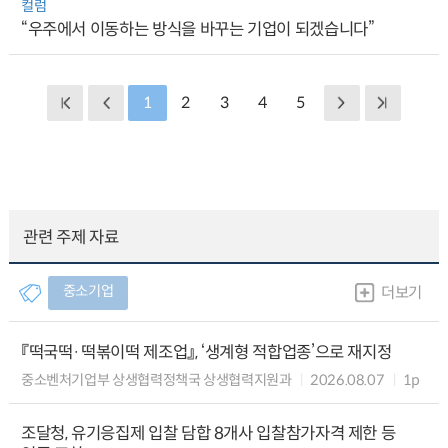
컬럼
“우주에서 이동하는 방식을 바꾸는 기업이 되겠습니다”
1
2
3
4
5
관련 주제 자료
중소기업
더보기
『떡국떡·떡볶이떡 제조업』, ‘생계형 적합업종’으로 재지정
중소벤처기업부 상생협력정책국 상생협력지원과
2026.08.07
1p
조달청, 유기응집제 입찰 담합 8개사 입찰참가자격 제한 등