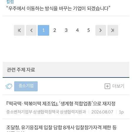
컬럼
“우주에서 이동하는 방식을 바꾸는 기업이 되겠습니다”
1
2
3
4
5
관련 주제 자료
중소기업
더보기
『떡국떡·떡볶이떡 제조업』, ‘생계형 적합업종’으로 재지정
중소벤처기업부 상생협력정책국 상생협력지원과
2026.08.07
1p
조달청, 유기응집제 입찰 담합 8개사 입찰참가자격 제한 등