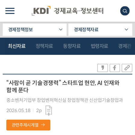
경제정책정보
경제정책자료
최신자료
정책자료
동향자료
법령자료
경제관
“사람이 곧 기술경쟁력” 스타트업 현안, AI 인재와
함께 푼다
중소벤처기업부 창업벤처혁신실 창업정책관 신산업기술창업과
2026.05.18
2p
관련주제시계열