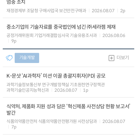
엄중 조치
재정경제부 조달청 구매사업국 보건안전구매과
2026.08.07
2p
중소기업의 기술자료를 중국법인에 넘긴 ㈜세라젬 제재
공정거래위원회 기업거래결합심사국 기술유용조사과
2026.08.06
9p
기술개발
더보기
K-문샷 ‘AI과학자’ 미션 이끌 총괄지휘자(PD) 공모
과학기술정보통신부 연구개발정책실 기초원천연구정책관
과학기술인공지능혁신과
2026.08.07
1p
식약처, 제품화 지원 성과 담은 ‘혁신제품 사전상담 현황 보고서’
발간
식품의약품안전처 식품의약품안전평가원 사전상담과
2026.08.07
7p