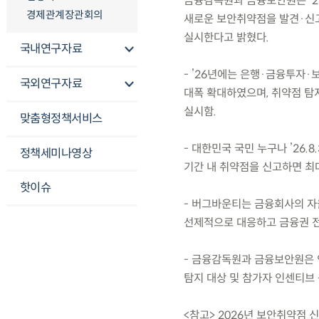
금융감독원과 금융보안원은 ’26.
경제관계장관회의
새로운 보안취약점을 발견·신
실시한다고 밝혔다.
국내연구자료
- ’26년에는 은행·금융투자
국외연구자료
대폭 확대하였으며, 취약점 탐지
실시함.
맞춤형정책서비스
- 대한민국 국민 누구나 ’26.8
정책세미나영상
기간 내 취약점을 신고하면 최대
핫이슈
- 버그바운티는 금융회사의 
선제적으로 대응하고 금융권 전
- 금융감독원과 금융보안원은 
탐지 대상 및 참가자 인센티브 
<참고> 2026년 보안취약점