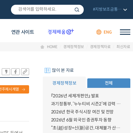
#지방보조금통합관리망
연관 사이트
ENG
HOME
경제정책정보
경제정책자료
최신자료
많이 본 자료
경제정책정보
전체
련주제시계열
『2026년 세제개편안』 발표
과기정통부, ‘누누티비 시즌2’에 강력 대응 의지 밝혀
2026년 한국 주식시장 여건 및 전망
2026년 6월 외국인 증권투자 동향
“초(超)성장+신(新)공간, 대체불가 산업강국”