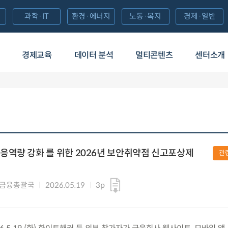
과학·IT
환경·에너지
노동·복지
경제·일반
경제교육
데이터 분석
멀티콘텐츠
센터소개
역량 강화 를 위한 2026년 보안취약점 신고포상제
관
털금융총괄국
2026.05.19
3p