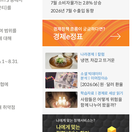
 HTS 등에서
7월 소비자물가는 2.8% 상승
운티)를
2026년 7월 수출입 동향
여 범위를
에 대해
나라경제ㅣ칼럼
냉면, 차갑고 뜨거운
1∼8.31.
소셜 빅데이터
분석ㅣ이머징이슈
위협에
[2026.06] 원·달러 환율
학습자료ㅣ경제로 세상 읽기
사람들은 어떻게 위험을
함께 나누어 왔을까?
해 취약점