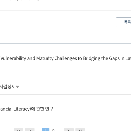
목록
Vulnerability and Maturity Challenges to Bridging the Gaps in La
의사결정제도
ncial Literacy)에 관한 연구