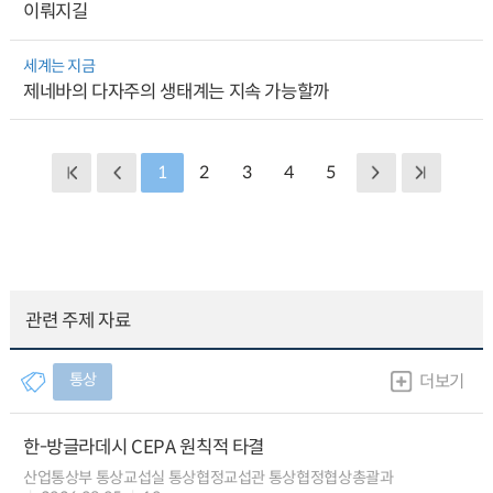
이뤄지길
세계는 지금
제네바의 다자주의 생태계는 지속 가능할까
1
2
3
4
5
관련 주제 자료
통상
더보기
한-방글라데시 CEPA 원칙적 타결
산업통상부 통상교섭실 통상협정교섭관 통상협정협상총괄과