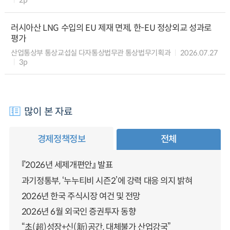
2p
러시아산 LNG 수입의 EU 제재 면제, 한-EU 정상외교 성과로
평가
산업통상부 통상교섭실 다자통상법무관 통상법무기획과
2026.07.27
3p
많이 본 자료
경제정책정보
전체
『2026년 세제개편안』 발표
과기정통부, ‘누누티비 시즌2’에 강력 대응 의지 밝혀
2026년 한국 주식시장 여건 및 전망
2026년 6월 외국인 증권투자 동향
“초(超)성장+신(新)공간, 대체불가 산업강국”