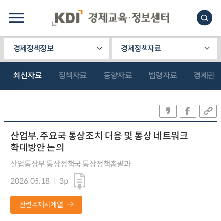
경제정책정보
경제정책자료
최신자료
정책자료
동향자료
법령자료
경제관
산업부, 주요국 통상조치 대응 및 통상 네트워크
확대방안 논의
산업통상부 통상정책국 통상정책총괄과
2026.05.18
3p
관련주제시계열