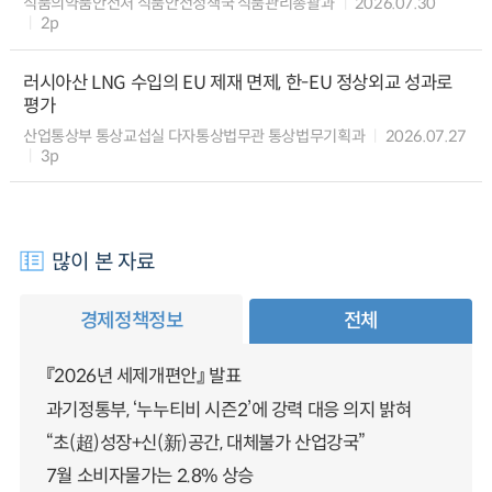
식품의약품안전처 식품안전정책국 식품관리총괄과
2026.07.30
2p
러시아산 LNG 수입의 EU 제재 면제, 한-EU 정상외교 성과로
평가
산업통상부 통상교섭실 다자통상법무관 통상법무기획과
2026.07.27
3p
많이 본 자료
경제정책정보
전체
『2026년 세제개편안』 발표
과기정통부, ‘누누티비 시즌2’에 강력 대응 의지 밝혀
“초(超)성장+신(新)공간, 대체불가 산업강국”
7월 소비자물가는 2.8% 상승