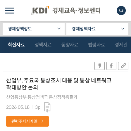
경제정책정보
경제정책자료
최신자료
정책자료
동향자료
법령자료
경제관
산업부, 주요국 통상조치 대응 및 통상 네트워크
확대방안 논의
산업통상부 통상정책국 통상정책총괄과
2026.05.18
3p
관련주제시계열