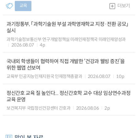
교육
더보기
과기정통부, 「과학기술원 부설 과학영재학교 지정·전환 공모」
실시
과학기술정보통신부 연구개발정책실 미래인재정책국 미래인재양성과
2026.08.07
4p
국내외 학생들이 협력하여 직접 개발한 ‘건강과 웰빙 증진’을
위한 웹앱 선보여
교육부 인공지능인재지원국 인재정책총괄과
2026.08.07
10p
정신간호 교육 질 높인다... 정신간호학 교수 대상 임상연수과정
교육 운영
보건복지부 국립정신건강센터 간호과
2026.08.06
2p
많이 본 자료