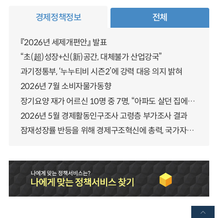
경제정책정보
전체
『2026년 세제개편안』 발표
“초(超)성장+신(新)공간, 대체불가 산업강국”
과기정통부, ‘누누티비 시즌2’에 강력 대응 의지 밝혀
2026년 7월 소비자물가동향
장기요양 재가 어르신 10명 중 7명, “아파도 살던 집에서 살겠다” 「2025년 장기요양실태조사」 결과 발표
2026년 5월 경제활동인구조사 고령층 부가조사 결과
잠재성장률 반등을 위해 경제구조혁신에 총력, 국가자산 관리체계 대전환