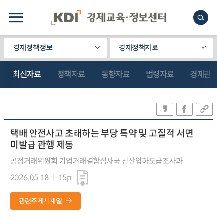
경제정책정보
경제정책자료
최신자료
정책자료
동향자료
법령자료
경제관
택배 안전사고 초래하는 부당 특약 및 고질적 서면
미발급 관행 제동
공정거래위원회 기업거래결합심사국 신산업하도급조사과
2026.05.18
15p
관련주제시계열