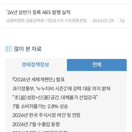
’26년 상반기 등록 ABS 발행 실적
금융위원회 금융감독원 기업공시국 구조화증권팀
2026.07.29
7p
많이 본 자료
경제정책정보
전체
『2026년 세제개편안』 발표
과기정통부, ‘누누티비 시즌2’에 강력 대응 의지 밝혀
“초(超)성장+신(新)공간, 대체불가 산업강국”
7월 소비자물가는 2.8% 상승
2026년 한국 주식시장 여건 및 전망
2026년 7월 수출입 동향