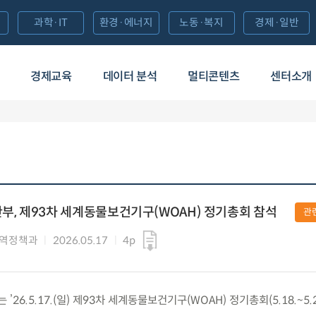
과학·IT
환경·에너지
노동·복지
경제·일반
경제교육
데이터 분석
멀티콘텐츠
센터소개
, 제93차 세계동물보건기구(WOAH) 정기총회 참석
관
방역정책과
2026.05.17
4p
.5.17.(일) 제93차 세계동물보건기구(WOAH) 정기총회(5.18.~5.2