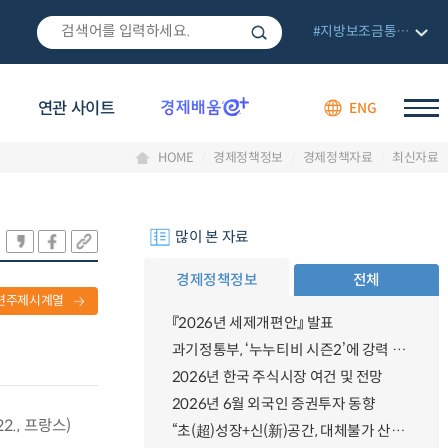
#지방보조금통합관리망
연관 사이트
ENG
HOME
경제정책정보
경제정책자료
최신자료
많이 본 자료
경제정책정보
전체
련주제시계열
『2026년 세제개편안』 발표
과기정통부, ‘누누티비 시즌2’에 강력 대응 의지 밝혀
2026년 한국 주식시장 여건 및 전망
2026년 6월 외국인 증권투자 동향
2., 프랑스)
“초(超)성장+신(新)공간, 대체불가 산업강국”