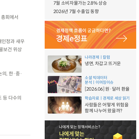
7월 소비자물가는 2.8% 상승
2026년 7월 수출입 동향
번 총회에서
 재인정과 새우
동물보건 위상
나라경제ㅣ칼럼
냉면, 차갑고 뜨거운
의, 한·중·
소셜 빅데이터
분석ㅣ이머징이슈
[2026.06] 원·달러 환율
조 등 다수의
학습자료ㅣ경제로 세상 읽기
사람들은 어떻게 위험을
함께 나누어 왔을까?