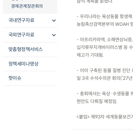
참석 계획을 밝혔다.
경제관계장관회의
- 우리나라는 육상동물 항생제
국내연구자료
농림축산검역본부의 WOAH 항
국외연구자료
- 아프리카마역, 소해면상뇌증,
십각류무지개바이러스병 등 수생
맞춤형정책서비스
제고가 기대됨.
정책세미나영상
- 이미 구축된 동물 질병 진단
핫이슈
일 3국 수석수의관 회의(’27
- 총회에서는 육상·수생동물 
현안도 다뤄질 예정임.
<붙임> 제93차 세계동물보건기