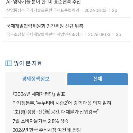
AI·양자기술 분야 한·미 표준협력 추진
산업통상부 국가기술표준원 국제표준협력과
2026.08.03
2p
국제개발협력위원회 민간위원 신규 위촉
국무조정실 국제개발협력본부 사업연계조정과
2026.08.03
3p
많이 본 자료
경제정책정보
전체
『2026년 세제개편안』 발표
과기정통부, ‘누누티비 시즌2’에 강력 대응 의지 밝혀
“초(超)성장+신(新)공간, 대체불가 산업강국”
7월 소비자물가는 2.8% 상승
2026년 한국 주식시장 여건 및 전망