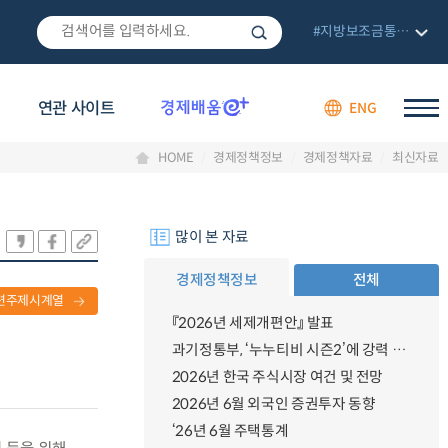
#지방보조금통합관리망
연관 사이트
ENG
HOME
경제정책정보
경제정책자료
최신자료
많이 본 자료
경제정책정보
전체
련주제시계열
『2026년 세제개편안』 발표
과기정통부, ‘누누티비 시즌2’에 강력 대응 의지 밝혀
2026년 한국 주식시장 여건 및 전망
2026년 6월 외국인 증권투자 동향
‘26년 6월 주택통계