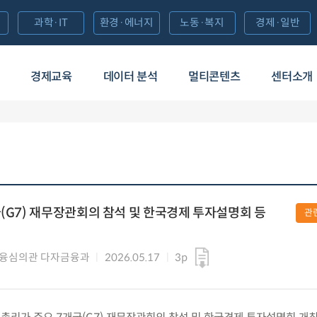
과학·IT
환경·에너지
노동·복지
경제·일반
경제교육
데이터 분석
멀티콘텐츠
센터소개
국(G7) 재무장관회의 참석 및 한국경제 투자설명회 등
관
융심의관 다자금융과
2026.05.17
3p