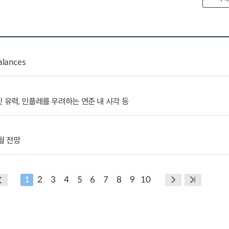
alances
 유력, 인플레를 우려하는 연준 내 시각 등
월 전망
1
2
3
4
5
6
7
8
9
10