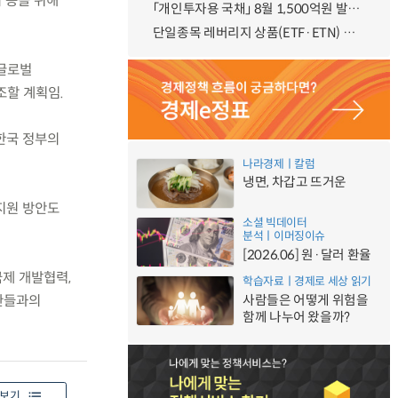
최 등을 위해
「개인투자용 국채」 8월 1,500억원 발행 예정
단일종목 레버리지 상품(ETF·ETN) 기본예탁금 강화 조기시행 방안 안내
 글로벌
조할 계획임.
한국 정부의
나라경제ㅣ칼럼
냉면, 차갑고 뜨거운
 지원 방안도
소셜 빅데이터
분석ㅣ이머징이슈
[2026.06] 원·달러 환율
국제 개발협력,
학습자료ㅣ경제로 세상 읽기
사람들은 어떻게 위험을
관들과의
함께 나누어 왔을까?
보기