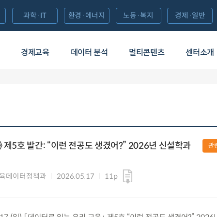
과학·IT
환경·에너지
노동·복지
경제·일반
경제교육
데이터 분석
멀티콘텐츠
센터소개
 제5호 발간: “이런 전공도 생겼어?” 2026년 신설학과
관
교육데이터정책과
2026.05.17
11p