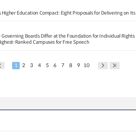
Higher Education Compact: Eight Proposals for Delivering on Its 
 Governing Boards Differ at the Foundation for Individual Rights
Highest-Ranked Campuses for Free Speech
1
2
3
4
5
6
7
8
9
10