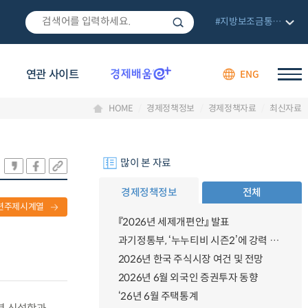
#지방보조금통합관리망
연관 사이트
ENG
HOME
경제정책정보
경제정책자료
최신자료
많이 본 자료
경제정책정보
전체
련주제시계열
『2026년 세제개편안』 발표
과기정통부, ‘누누티비 시즌2’에 강력 대응 의지 밝혀
2026년 한국 주식시장 여건 및 전망
2026년 6월 외국인 증권투자 동향
‘26년 6월 주택통계