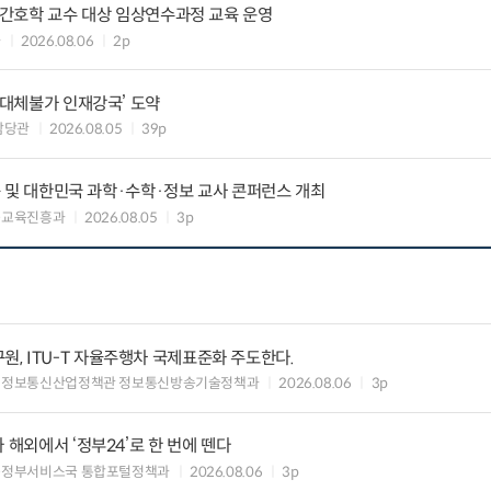
정신간호학 교수 대상 임상연수과정 교육 운영
과
2026.08.06
2p
‘대체불가 인재강국’ 도약
담당관
2026.08.05
39p
교육 및 대한민국 과학·수학·정보 교사 콘퍼런스 개최
능교육진흥과
2026.08.05
3p
, ITU-T 자율주행차 국제표준화 주도한다.
 정보통신산업정책관 정보통신방송기술정책과
2026.08.06
3p
 해외에서 ‘정부24’로 한 번에 뗀다
능정부서비스국 통합포털정책과
2026.08.06
3p