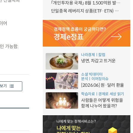
6년 신설학과
「개인투자용 국채」 8월 1,500억원 발행 예정
단일종목 레버리지 상품(ETF·ETN) 기본예탁금 강화 조기시행 방안 안내
 이어
인 가능함.
나라경제ㅣ칼럼
냉면, 차갑고 뜨거운
소셜 빅데이터
분석ㅣ이머징이슈
[2026.06] 원·달러 환율
보기
학습자료ㅣ경제로 세상 읽기
사람들은 어떻게 위험을
함께 나누어 왔을까?