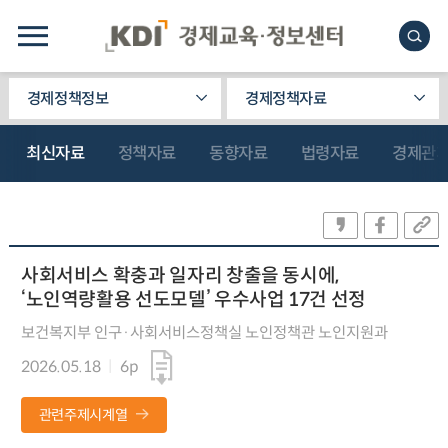
경제정책정보
경제정책자료
최신자료
정책자료
동향자료
법령자료
경제관
사회서비스 확충과 일자리 창출을 동시에,
‘노인역량활용 선도모델’ 우수사업 17건 선정
보건복지부 인구·사회서비스정책실 노인정책관 노인지원과
2026.05.18
6p
관련주제시계열