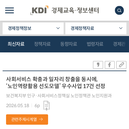
경제정책정보
경제정책자료
최신자료
정책자료
동향자료
법령자료
경제관
사회서비스 확충과 일자리 창출을 동시에,
‘노인역량활용 선도모델’ 우수사업 17건 선정
보건복지부 인구·사회서비스정책실 노인정책관 노인지원과
2026.05.18
6p
관련주제시계열