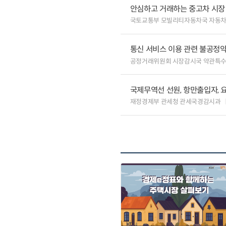
안심하고 거래하는 중고차 시장
국토교통부 모빌리티자동차국 자동
통신 서비스 이용 관련 불공정약
공정거래위원회 시장감시국 약관특
국제무역선 선원, 항만출입자, 
재정경제부 관세청 관세국경감시과