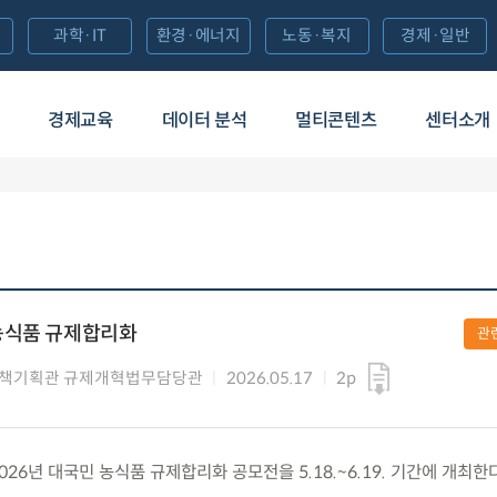
과학·IT
환경·에너지
노동·복지
경제·일반
경제교육
데이터 분석
멀티콘텐츠
센터소개
농식품 규제합리화
관
정책기획관 규제개혁법무담당관
2026.05.17
2p
2026년 대국민 농식품 규제합리화 공모전을 5.18.~6.19. 기간에 개최한