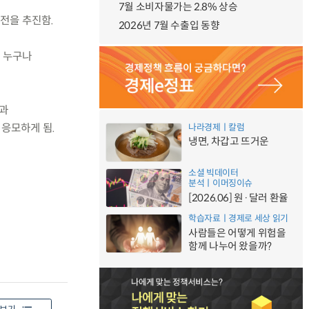
7월 소비자물가는 2.8% 상승
모전을 추진함.
2026년 7월 수출입 동향
민 누구나
성과
응모하게 됨.
나라경제ㅣ칼럼
냉면, 차갑고 뜨거운
소셜 빅데이터
분석ㅣ이머징이슈
[2026.06] 원·달러 환율
학습자료ㅣ경제로 세상 읽기
사람들은 어떻게 위험을
함께 나누어 왔을까?