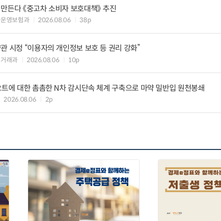
 만든다 《중고차 소비자 보호대책》 추진
차운영보험과
2026.08.06
38p
관 시정 “이용자의 개인정보 보호 등 권리 강화”
수거래과
2026.08.06
10p
요트에 대한 촘촘한 N차 감시단속 체계 구축으로 마약 밀반입 원천봉쇄
2026.08.06
2p