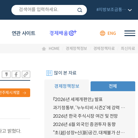
#지방보조금통합관리망
연관 사이트
ENG
HOME
경제정책정보
경제정책자료
최신자료
많이 본 자료
경제정책정보
전체
련주제시계열
『2026년 세제개편안』 발표
과기정통부, ‘누누티비 시즌2’에 강력 대응 의지 밝혀
2026년 한국 주식시장 여건 및 전망
2026년 6월 외국인 증권투자 동향
다고 밝혔다.
“초(超)성장+신(新)공간, 대체불가 산업강국”