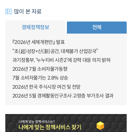
많이 본 자료
경제정책정보
전체
『2026년 세제개편안』 발표
“초(超)성장+신(新)공간, 대체불가 산업강국”
과기정통부, ‘누누티비 시즌2’에 강력 대응 의지 밝혀
2026년 7월 소비자물가동향
7월 소비자물가는 2.8% 상승
2026년 한국 주식시장 여건 및 전망
2026년 5월 경제활동인구조사 고령층 부가조사 결과