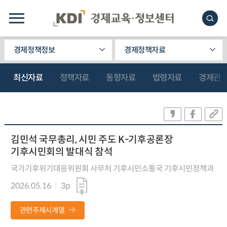
경제정책정보
경제정책자료
최신자료
정책자료
동향자료
법령자료
경제관
김민석 국무총리, 시민 주도 K-기후공론장
기후시민회의 발대식 참석
국가기후위기대응위원회 사무처 기후시민소통국 기후시민정책과
2026.05.16
3p
관련주제시계열