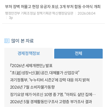
부처 장벽 허물고 현장 유공자 포상, 3개 부처 합동 수여식 개최
행정안전부 기획조정실 정책기획관 혁신행정담당관
2026.08.04
3p
많이 본 자료
경제정책정보
전체
『2026년 세제개편안』 발표
“초(超)성장+신(新)공간, 대체불가 산업강국”
과기정통부, ‘누누티비 시즌2’에 강력 대응 의지 밝혀
2026년 7월 소비자물가동향
장기요양 재가 어르신 10명 중 7명, “아파도 살던 집에서 살겠다” 「2025년 장기요양실태조사」 결과 발표
2026년 5월 경제활동인구조사 고령층 부가조사 결과