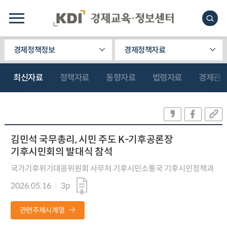
경제정책정보
경제정책자료
최신자료
정책자료
동향자료
법령자료
경제관
김민석 국무총리, 시민 주도 K-기후공론장
기후시민회의 발대식 참석
국가기후위기대응위원회 사무처 기후시민소통국 기후시민정책과
2026.05.16
3p
관련주제시계열