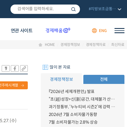
#지방보조금통합관리망
연관 사이트
ENG
HOME
경제정책정보
경제정책자료
최신자료
많이 본 자료
경제정책정보
전체
련주제시계열
『2026년 세제개편안』 발표
“초(超)성장+신(新)공간, 대체불가 산업강국”
과기정통부, ‘누누티비 시즌2’에 강력 대응 의지 밝혀
2026년 7월 소비자물가동향
27.(수)
7월 소비자물가는 2.8% 상승