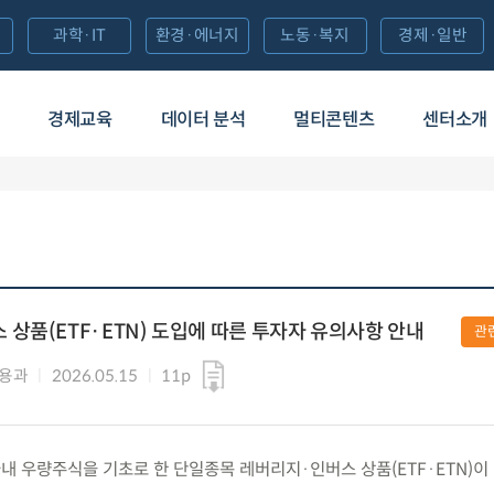
과학·IT
환경·에너지
노동·복지
경제·일반
경제교육
데이터 분석
멀티콘텐츠
센터소개
상품(ETF·ETN) 도입에 따른 투자자 유의사항 안내
관
운용과
2026.05.15
11p
 국내 우량주식을 기초로 한 단일종목 레버리지·인버스 상품(ETF·ETN)이 5.