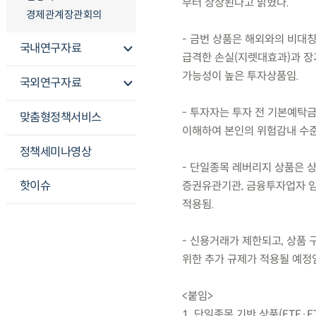
부터 상장된다고 밝혔다.
경제관계장관회의
- 금번 상품은 해외와의 비대칭
국내연구자료
급격한 손실(지렛대효과)과 장기
가능성이 높은 투자상품임.
국외연구자료
- 투자자는 투자 전 기본예탁금
맞춤형정책서비스
이해하여 본인의 위험감내 수준
정책세미나영상
- 단일종목 레버리지 상품은 상
핫이슈
증권유관기관, 금융투자업자 임
적용됨.
- 신용거래가 제한되고, 상품
위한 추가 규제가 적용될 예정
<붙임>
1. 단일종목 기반 상품(ETF·