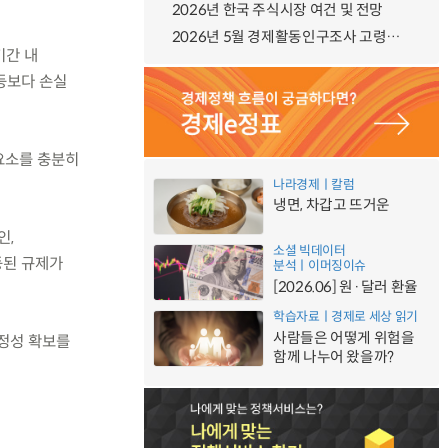
2026년 한국 주식시장 여건 및 전망
2026년 5월 경제활동인구조사 고령층 부가조사 결과
기간 내
등보다 손실
험요소를 충분히
나라경제ㅣ칼럼
냉면, 차갑고 뜨거운
인,
소셜 빅데이터
등된 규제가
분석ㅣ이머징이슈
[2026.06] 원·달러 환율
학습자료ㅣ경제로 세상 읽기
사람들은 어떻게 위험을
안정성 확보를
함께 나누어 왔을까?