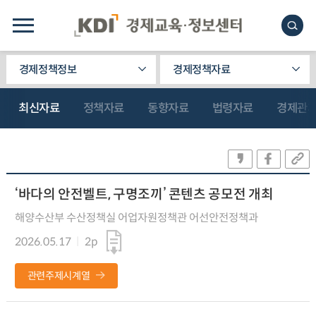
경제정책정보
경제정책자료
최신자료
정책자료
동향자료
법령자료
경제관
‘바다의 안전벨트, 구명조끼’ 콘텐츠 공모전 개최
해양수산부 수산정책실 어업자원정책관 어선안전정책과
2026.05.17
2p
관련주제시계열