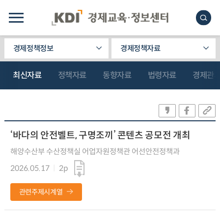
경제정책정보
경제정책자료
최신자료
정책자료
동향자료
법령자료
경제관
‘바다의 안전벨트, 구명조끼’ 콘텐츠 공모전 개최
해양수산부 수산정책실 어업자원정책관 어선안전정책과
2026.05.17
2p
관련주제시계열