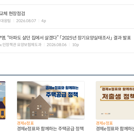
 교체 현장점검
대대응팀
2026.08.07
4p
7명, “아파도 살던 집에서 살겠다” 「2025년 장기요양실태조사」 결과 발표
 노인정책관 요양보험제도과
2026.08.06
10p
경제e정표
경제e정표
경제e정표와 함께하는 주택공급 정책
경제e정표와 함께하