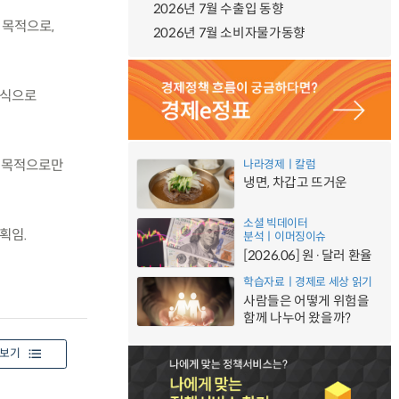
2026년 7월 수출입 동향
 목적으로,
2026년 7월 소비자물가동향
방식으로
성 목적으로만
나라경제ㅣ칼럼
냉면, 차갑고 뜨거운
소셜 빅데이터
획임.
분석ㅣ이머징이슈
[2026.06] 원·달러 환율
학습자료ㅣ경제로 세상 읽기
사람들은 어떻게 위험을
함께 나누어 왔을까?
보기