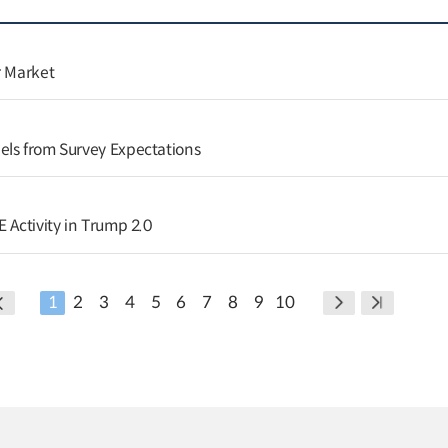
r Market
els from Survey Expectations
 Activity in Trump 2.0
1
2
3
4
5
6
7
8
9
10