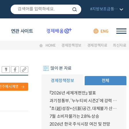
#지방보조금통합관리망
연관 사이트
ENG
HOME
경제정책정보
경제정책자료
최신자료
많이 본 자료
경제정책정보
전체
련주제시계열
『2026년 세제개편안』 발표
과기정통부, ‘누누티비 시즌2’에 강력 대응 의지 밝혀
“초(超)성장+신(新)공간, 대체불가 산업강국”
7월 소비자물가는 2.8% 상승
2026년 한국 주식시장 여건 및 전망