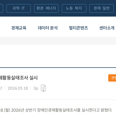
과학·IT
환경·에너지
노동·복지
경제·일반
경제교육
데이터 분석
멀티콘텐츠
센터소개
경제활동실태조사 실시
관
단
2026.05.18
3p
18.(월) 2026년 상반기 장애인경제활동실태조사를 실시한다고 밝혔다.