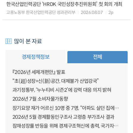
한국산업인력공단 ‘HRDK 국민성장추진위원회’ 첫 회의 개최
고용노동부 한국산업인력공단 성과관리부
2026.08.07
2p
많이 본 자료
경제정책정보
전체
『2026년 세제개편안』 발표
“초(超)성장+신(新)공간, 대체불가 산업강국”
과기정통부, ‘누누티비 시즌2’에 강력 대응 의지 밝혀
2026년 7월 소비자물가동향
장기요양 재가 어르신 10명 중 7명, “아파도 살던 집에서 살겠다” 「2025년 장기요양실태조사」 결과 발표
2026년 5월 경제활동인구조사 고령층 부가조사 결과
잠재성장률 반등을 위해 경제구조혁신에 총력, 국가자산 관리체계 대전환