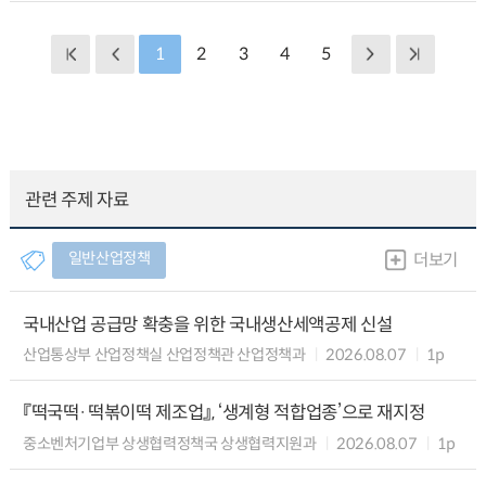
1
2
3
4
5
관련 주제 자료
일반산업정책
더보기
국내산업 공급망 확충을 위한 국내생산세액공제 신설
산업통상부 산업정책실 산업정책관 산업정책과
2026.08.07
1p
『떡국떡·떡볶이떡 제조업』, ‘생계형 적합업종’으로 재지정
중소벤처기업부 상생협력정책국 상생협력지원과
2026.08.07
1p